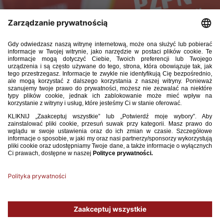
Departament Rozgrywek Krajowych PZPN informuje, że
w związku z aktualną sytuacją związaną z wprowadzonym
stanem zagrożenia epidemicznego i wynikającym z tego
przedłużającym się brakiem możliwości kontynuacji
rozgrywek w zaplanowanym pierwotnie okresie, mecze
Fortuna I ligi, II ligi, III ligi oraz pozostałych klas
rozgrywkowych piłki nożnej i futsalu, kobiet i mężczyzn,
wszystkich kategorii wiekowych zostają odwołane do 26
kwietnia 2020 r. włącznie.
O ewentualnych decyzjach w zakresie wznowienia rozgrywek przed
upływem ww. terminu, ustalenia terminów rozegrania zaległych
meczów lub konieczności odwołania kolejnych zawodów,
poinformujemy niezwłocznie po ich podjęciu.
Używamy plików cookies, aby ułatwić Ci korzystanie z naszego serwisu