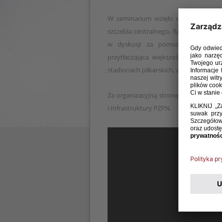
W seminarium wzięło udział blisko 20
szczebla centralnego, funkcjonariusze P
w dyskusji za pomocą elektronic
przytłaczająca większość (88%) opowi
stadionach piłkarskich, a zaledwie 9%
Za organizacyjną stronę wydarzenia o
i Infrastruktury PZPN.