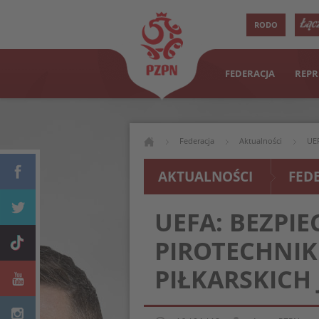
RODO
FEDERACJA
REPR
Federacja
Aktualności
UEF
AKTUALNOŚCI
FED
UEFA: BEZPIE
PIROTECHNIK
PIŁKARSKICH