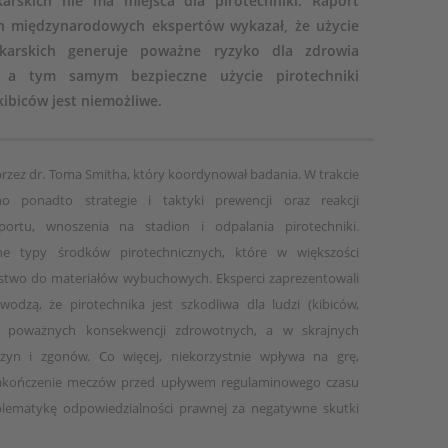
łkarskich nie ma miejsca dla pirotechniki. Raport
h międzynarodowych ekspertów wykazał, że użycie
iłkarskich generuje poważne ryzyko dla zdrowia
, a tym samym bezpieczne użycie pirotechniki
ibiców jest niemożliwe.
rzez dr. Toma Smitha, który koordynował badania. W trakcie
 ponadto strategie i taktyki prewencji oraz reakcji
portu, wnoszenia na stadion i odpalania pirotechniki.
ne typy środków pirotechnicznych, które w większości
two do materiałów wybuchowych. Eksperci zaprezentowali
odzą, że pirotechnika jest szkodliwa dla ludzi (kibiców,
do poważnych konsekwencji zdrowotnych, a w skrajnych
yn i zgonów. Co więcej, niekorzystnie wpływa na grę,
 zakończenie meczów przed upływem regulaminowego czasu
lematykę odpowiedzialności prawnej za negatywne skutki