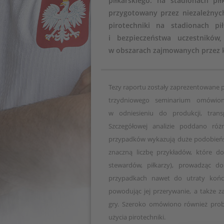
piłkarskiego: na stadionach pi
przygotowany przez niezależnyc
pirotechniki na stadionach p
i bezpieczeństwa uczestników
w obszarach zajmowanych przez k
Tezy raportu zostały zaprezentowane p
trzydniowego seminarium omówiono
w odniesieniu do produkcji, trans
Szczegółowej analizie poddano róż
przypadków wykazują duże podobieńs
znaczną liczbę przykładów, które dow
stewardów, piłkarzy), prowadząc 
przypadkach nawet do utraty kończ
powodując jej przerywanie, a także
gry. Szeroko omówiono również prob
użycia pirotechniki.