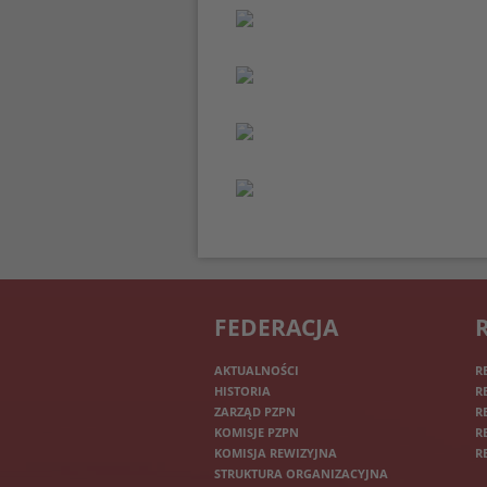
FEDERACJA
AKTUALNOŚCI
R
HISTORIA
R
ZARZĄD PZPN
R
KOMISJE PZPN
R
KOMISJA REWIZYJNA
R
STRUKTURA ORGANIZACYJNA