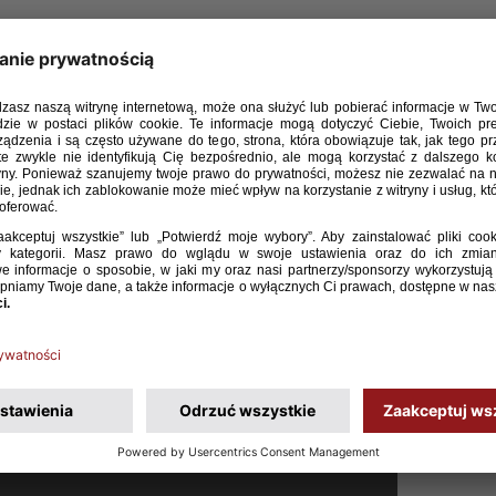
0 osób z całej Polski – przedstawiciele klubów piłkarskich
olicji oraz zaproszeni goście. Uczestnicy brali czynny udział
znych urządzeń do głosowania. W jednym z głosowań
edziała się za całkowitym zakazem użycia pirotechniki na
 głosowało za dopuszczeniem kontrolowanego użycia.
dpowiadał Departament Organizacji Imprez, Bezpieczeństwa